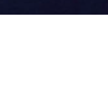
е 1,5 млн человек доверили с
центру доктора Бубновского?
0
Индивидуальный
у
комплексный подход