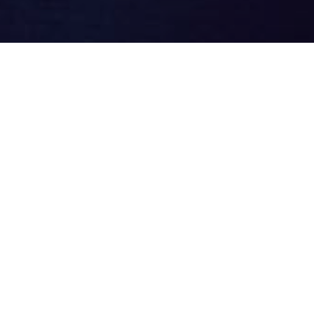
вое здоровье
Никаких таблеток
или операций