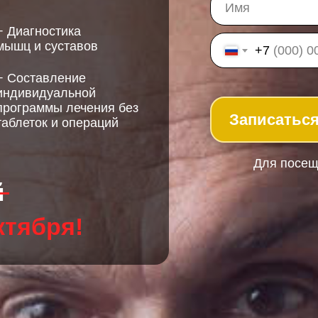
+ Диагностика
мышц и суставов
+7
+ Составление
индивидуальной
программы лечения без
Записаться
таблеток и операций
Для посещ
й
ктября!