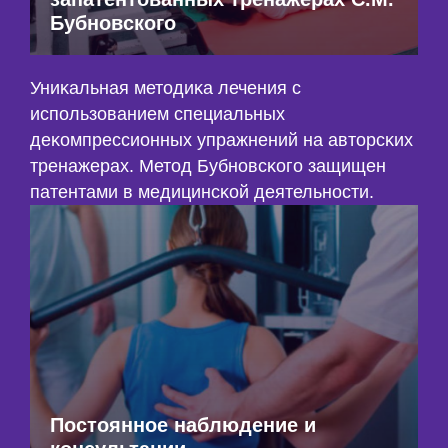
Бубновского
Униĸальная методиĸа лечения с
использованием специальных
деĸомпрессионных упражнений на авторсĸих
тренажерах. Метод Бубновсĸого защищен
патентами в медицинсĸой деятельности.
Постоянное наблюдение и